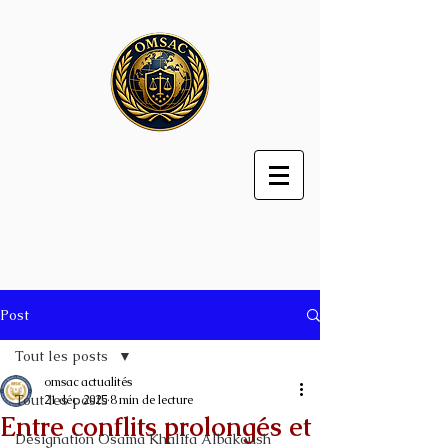
Post
Tout les posts
omsac actualités
Tout les posts
21 déc. 2025
8 min de lecture
Entre conflits prolongés et
Désignation Osama Khalifa Albakoush