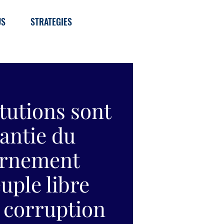
US
STRATEGIES
itutions sont
rantie du
rnement
uple libre
a corruption