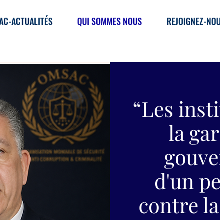
AC-ACTUALITÉS
QUI SOMMES NOUS
REJOIGNEZ-NO
“Les inst
la ga
gouve
d'un pe
contre l