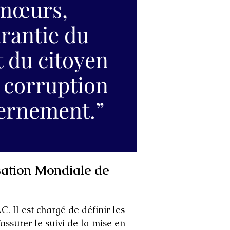
 mœurs,
arantie du
t du citoyen
a corruption
ernement.”
sation Mondiale de
. Il est chargé de définir les
’assurer le suivi de la mise en