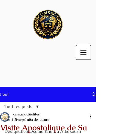
Post
Tout les posts
omsac actualités
Tout les posts
15 avr.
6 min de lecture
Visite Apostolique de Sa
Désignation Osama Khalifa Albakoush