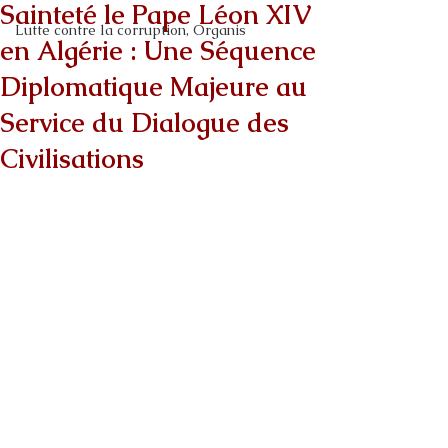
Sainteté le Pape Léon XIV
Lutte contre la corruption, Organis
en Algérie : Une Séquence
Diplomatique Majeure au
Service du Dialogue des
Civilisations