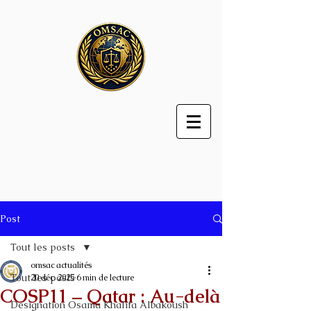
Post
Tout les posts
omsac actualités
Tout les posts
20 déc. 2025
6 min de lecture
COSP11 – Qatar : Au-delà
Désignation Osama Khalifa Albakoush