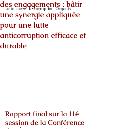
des engagements : bâtir
Lutte contre la corruption, Organis
une synergie appliquée
pour une lutte
anticorruption efficace et
durable
Rapport final sur la 11é 
session de la Conférence 