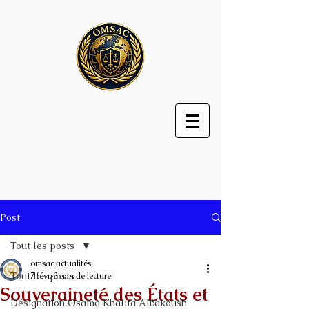
Post
Tout les posts
omsac actualités
Tout les posts
7 févr.
3 min de lecture
Souveraineté des États et
Désignation Osama Khalifa Albakoush