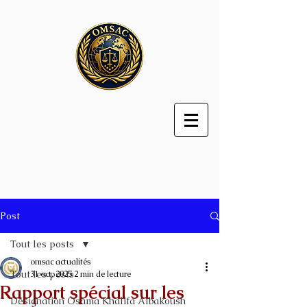
Post
Tout les posts
omsac actualités
Tout les posts
31 oct. 2025
2 min de lecture
Rapport spécial sur les
Désignation Osama Khalifa Albakoush