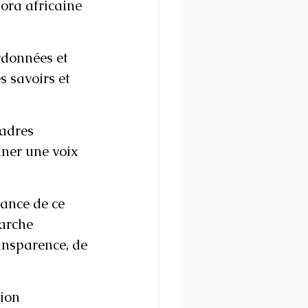
ora africaine 
rdonnées et 
s savoirs et 
adres 
nner une voix 
ance de ce 
arche 
ansparence, de 
ion 