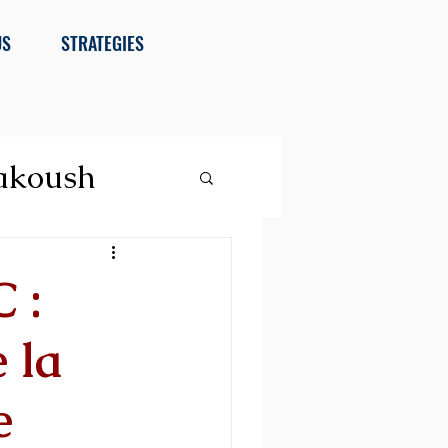
US
STRATEGIES
akoush
 :
 la
e