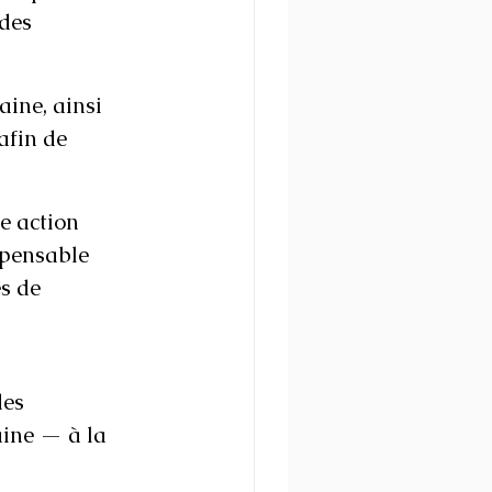
des 
aine, ainsi 
afin de 
e action 
spensable 
s de 
es 
aine — à la 