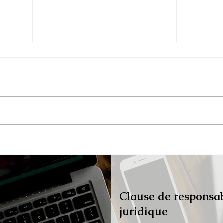
Enquête de l'OMSAC :
Petković n'est que l'arbre
qui cache la forêt des 5
millions d'Euros !
Clause de responsabi
juridique