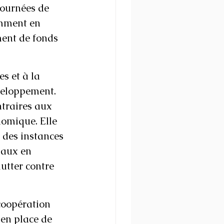
tournées de 
amment en 
ent de fonds 
s et à la 
veloppement.
traires aux 
omique. Elle 
 des instances 
gaux en 
lutter contre 
coopération 
 en place de 