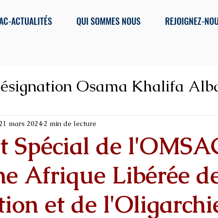
AC-ACTUALITÉS
QUI SOMMES NOUS
REJOIGNEZ-NO
ésignation Osama Khalifa Alb
 corruption, Organis
21 mars 2024
2 min de lecture
t Spécial de l'OMSAC
e Afrique Libérée de
ion et de l'Oligarchi