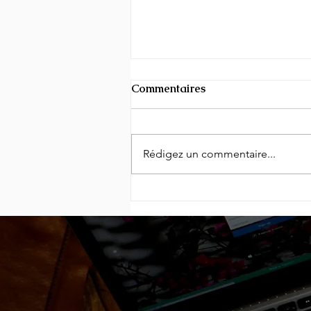
Commentaires
Rédigez un commentaire...
Espionnage présumé : le
renseignement marocain
aurait surveillé les agents
espagnols chargés de sa
formation