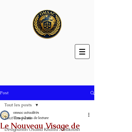
Post
Tout les posts
omsac actualités
Tout les posts
13 mai
2 min de lecture
Le Nouveau Visage de
Désignation Osama Khalifa Albakoush