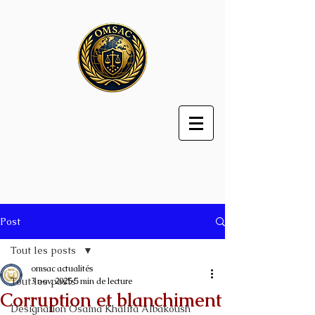
Post
Tout les posts
omsac actualités
Tout les posts
3 nov. 2025
5 min de lecture
Corruption et blanchiment
Désignation Osama Khalifa Albakoush