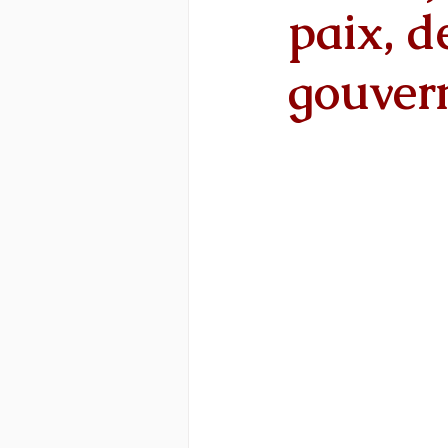
paix, d
gouver