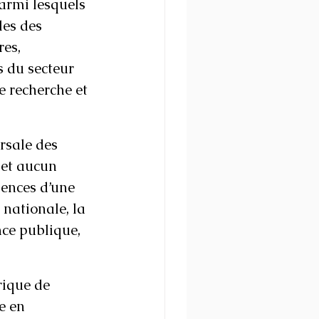
armi lesquels 
es des 
es, 
s du secteur 
e recherche et 
rsale des 
n et aucun 
uences d’une 
nationale, la 
nce publique, 
rique de 
e en 