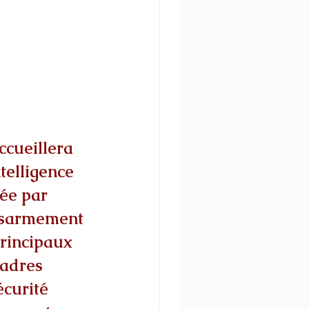
ccueillera 
telligence 
sée par 
désarmement 
rincipaux 
cadres 
écurité 