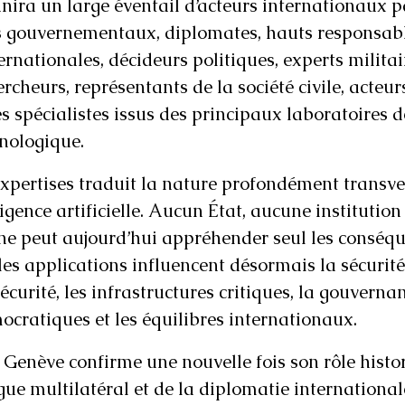
nira un large éventail d’acteurs internationaux p
s gouvernementaux, diplomates, hauts responsabl
rnationales, décideurs politiques, experts militair
ercheurs, représentants de la société civile, acteur
s spécialistes issus des principaux laboratoires d
nologique.
’expertises traduit la nature profondément transve
elligence artificielle. Aucun État, aucune institutio
é ne peut aujourd’hui appréhender seul les conséq
les applications influencent désormais la sécurité 
écurité, les infrastructures critiques, la gouverna
ocratiques et les équilibres internationaux.
 Genève confirme une nouvelle fois son rôle histo
gue multilatéral et de la diplomatie international