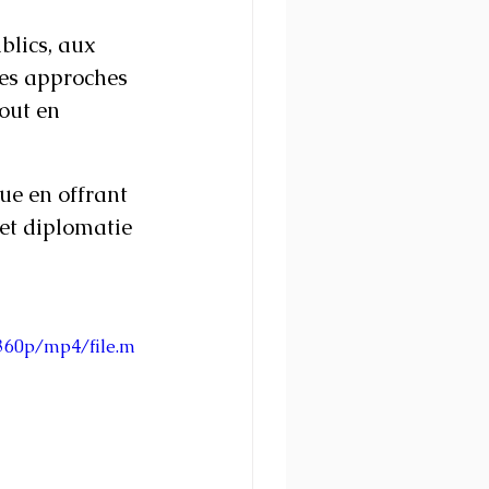
blics, aux 
des approches 
out en 
ue en offrant 
et diplomatie 
/360p/mp4/file.m