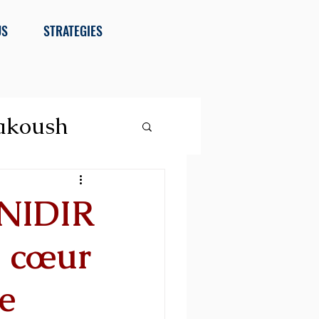
US
STRATEGIES
akoush
UNIDIR
au cœur
e