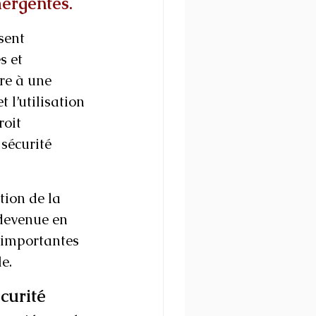
mergentes.
sent 
s et 
re à une 
l’utilisation 
oit 
sécurité 
tion de la 
 devenue en 
 importantes 
e.
curité