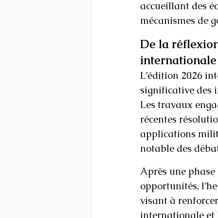
accueillant des é
mécanismes de gou
De la réflexio
internationale
L’édition 2026 in
significative des i
Les travaux engag
récentes résoluti
applications milit
notable des débat
Après une phase e
opportunités, l’h
visant à renforcer
internationale et 