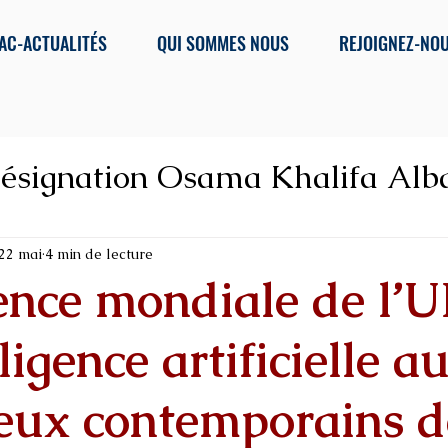
AC-ACTUALITÉS
QUI SOMMES NOUS
REJOIGNEZ-NO
ésignation Osama Khalifa Alb
 corruption, Organis
22 mai
4 min de lecture
ence mondiale de l’
lligence artificielle 
jeux contemporains d