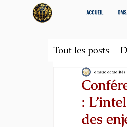
ACCUEIL
OMS
Tout les posts
D
Lutte contre la
omsac actualités
Confér
: L’inte
des en