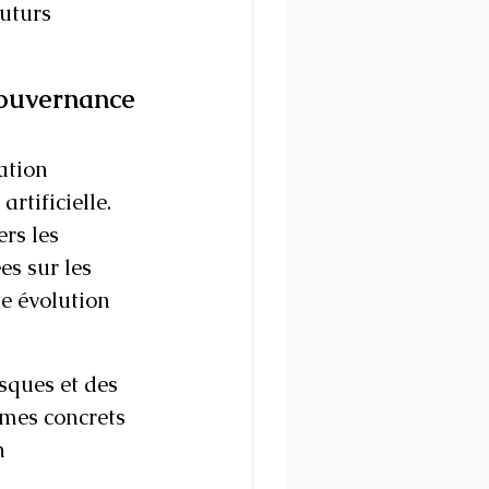
uturs 
gouvernance 
ation 
artificielle.
rs les 
s sur les 
ne évolution 
sques et des 
mes concrets 
n 