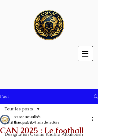
Post
Tout les posts
omsac actualités
Tout les posts
18 nov. 2025
4 min de lecture
CAN 2025 : Le football
Désignation Osama Khalifa Albakoush