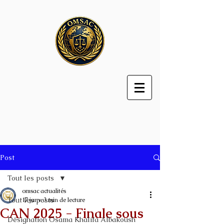
Post
Tout les posts
omsac actualités
Tout les posts
17 janv.
3 min de lecture
CAN 2025 - Finale sous
Désignation Osama Khalifa Albakoush