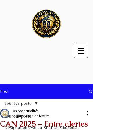
Post
Tout les posts
omsac actualités
Tout les posts
20 janv.
4 min de lecture
CAN 2025 – Entre alertes
Désignation Osama Khalifa Albakoush