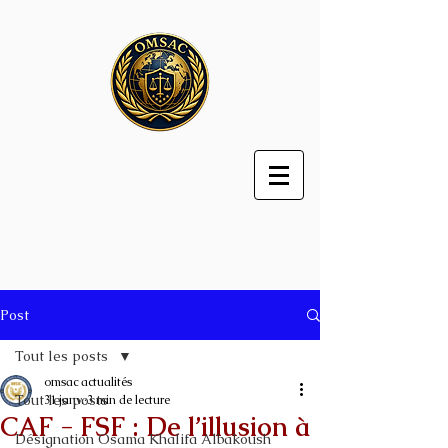
Post
Tout les posts
omsac actualités
Tout les posts
31 janv.
3 min de lecture
CAF - FSF : De l’illusion à
Désignation Osama Khalifa Albakoush