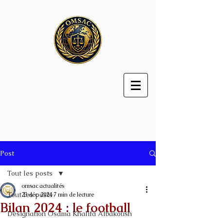
Post
Tout les posts
omsac actualités
Tout les posts
23 déc. 2024
7 min de lecture
Bilan 2024 : le football
Désignation Osama Khalifa Albakoush