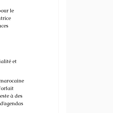
our le 
trice 
nces 
alité et 
n marocaine 
orfait 
ste à des 
t d’agendas 