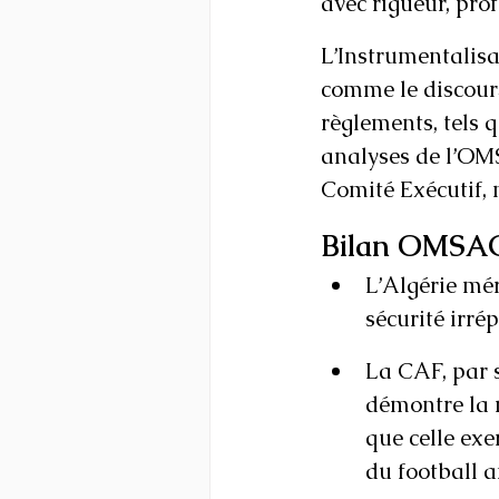
avec rigueur, prof
L’Instrumentalisa
comme le discour
règlements, tels 
analyses de l’OMS
Comité Exécutif, 
Bilan OMSAC
L’Algérie mér
sécurité irré
La CAF, par s
démontre la n
que celle exe
du football a