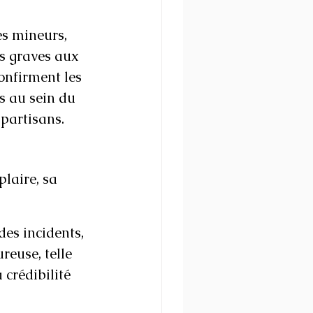
es mineurs, 
 graves aux 
onfirment les 
s au sein du 
partisans.
laire, sa 
es incidents, 
euse, telle 
 crédibilité 