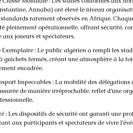
e Classe Mondiale : Les stades conformes aux no
nstantine, Annaba) ont élevé le niveau organisat
s standards rarement observés en Afrique. Chaqu
té pleinement opérationnelle, offrant sécurité, con
e aux joueurs et spectateurs.
 Exemplaire : Le public algérien a rempli les stad
à guichets fermés, créant une atmosphère à la fois
tement encadrée.
nsport Impeccables : La mobilité des délégations e
assurée de manière irréprochable, reflet d’une org
fessionnelle.
té : Les dispositifs de sécurité ont garanti une pro
ant aux participants et spectateurs de vivre l’év