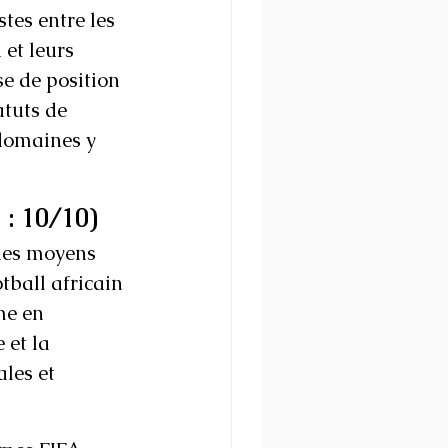
tes entre les 
 et leurs 
se de position 
atuts de 
 domaines y 
 : 10/10)
 des moyens 
tball africain 
me en 
 et la 
les et 