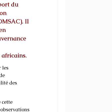
port du 
on 
OMSAC). Il 
en 
ouvernance 
africains. 
 les 
de 
lité des 
cette 
 observations 