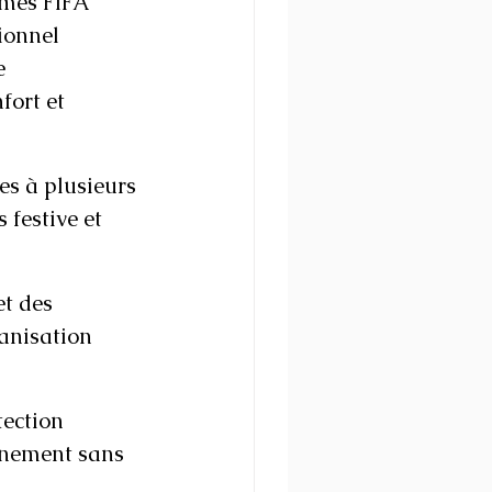
rmes FIFA 
ionnel 
e 
fort et 
es à plusieurs 
 festive et 
t des 
anisation 
tection 
énement sans 