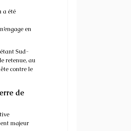
 a été 
 n’engage en 
, étant Sud-
de retenue, au 
ête contre le 
erre de 
tive 
ment majeur 