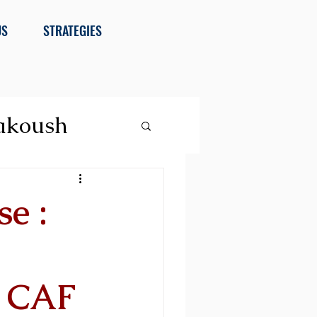
US
STRATEGIES
akoush
se :
a CAF